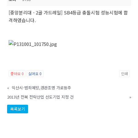
[중앙분리대 - 2골 가드레일] SB4등급 충돌시험 성능시험에 합
격하였습니다.
좋아요
0
싫어요
0
인쇄
«
익산시-범죄예방,경관조명 가로등주
2013년 전북 전략산업 선도기업 지정 건
»
목록보기