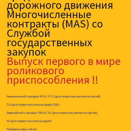
дорожного движения
Многочисленные
контракты (MAS) со
Службой
государственных
закупок
Выпуск первого в мире
роликового
приспособления !!
Американский страндарт М.А.С.Х TL3 (для скоростных автомагистралей),
TL4 (для скоростных опасных дорог) США.
Европейский страндарт EN1317 H1 (для скоростных автомагистралей),
H2 (для скоростных опасных дорог)
Пройдены краш-тесты!