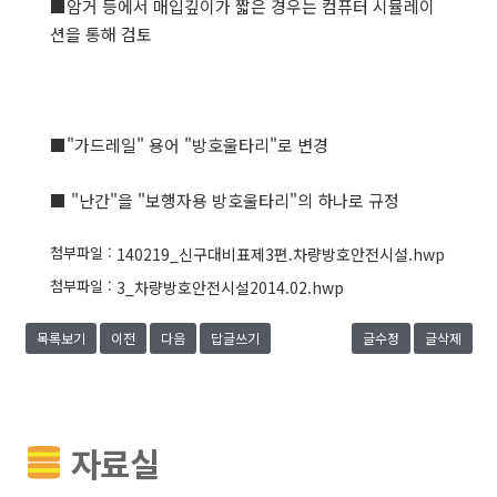
■암거 등에서 매입깊이가 짧은 경우는 컴퓨터 시뮬레이
션을 통해 검토
■"가드레일" 용어 "방호울타리"로 변경
■ "난간"을 "보행자용 방호울타리"의 하나로 규정
첨부파일 :
140219_신구대비표제3편.차량방호안전시설.hwp
첨부파일 :
3_차량방호안전시설2014.02.hwp
목록보기
이전
다음
답글쓰기
글수정
글삭제
자료실